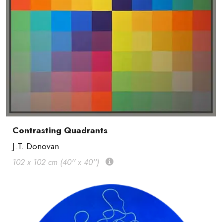
Contrasting Quadrants
J.T. Donovan
102 x 102 cm (40'' x 40'')