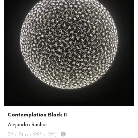
Contemplation Black II
Alejandro Rauhut
74 x 74 cm (29'' x 29'')