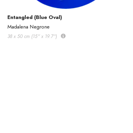
Entangled (Blue Oval)
Madalena Negrone
38 x 50 cm (15'' x 19.7'')