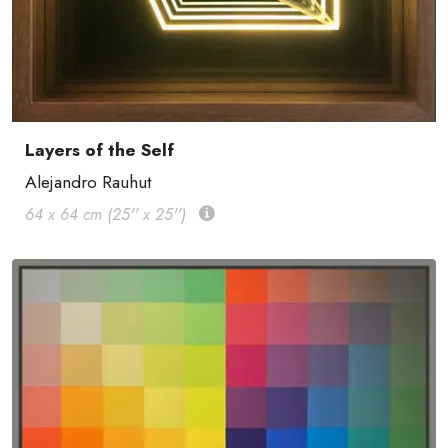
Layers of the Self
Alejandro Rauhut
64 x 64 cm (25'' x 25'')