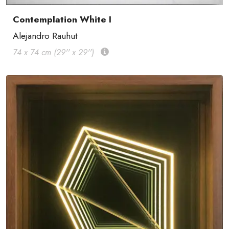
Contemplation White I
Alejandro Rauhut
74 x 74 cm (29'' x 29'')